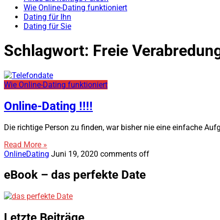
Wie Online-Dating funktioniert
Dating für Ihn
Dating für Sie
Schlagwort:
Freie Verabredun
Wie Online-Dating funktioniert
Online-Dating !!!!
Die richtige Person zu finden, war bisher nie eine einfache 
Read More »
OnlineDating
Juni 19, 2020
comments off
eBook – das perfekte Date
Letzte Beiträge